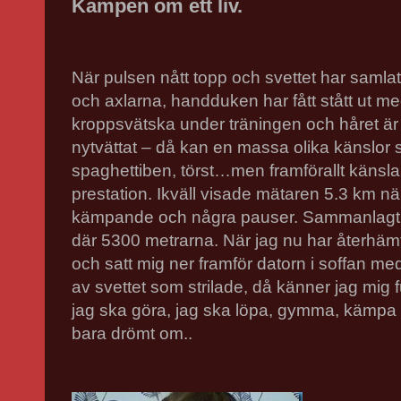
Kampen om ett liv.
När pulsen nått topp och svettet har samla
och axlarna, handduken har fått stått ut 
kroppsvätska under träningen och håret är 
nytvättat – då kan en massa olika känslor sp
spaghettiben, törst…men framförallt känsla
prestation. Ikväll visade mätaren 5.3 km nä
kämpande och några pauser. Sammanlagt g
där 5300 metrarna. När jag nu har återhämt
och satt mig ner framför datorn i soffan m
av svettet som strilade, då känner jag mig 
jag ska göra, jag ska löpa, gymma, kämpa o
bara drömt om..