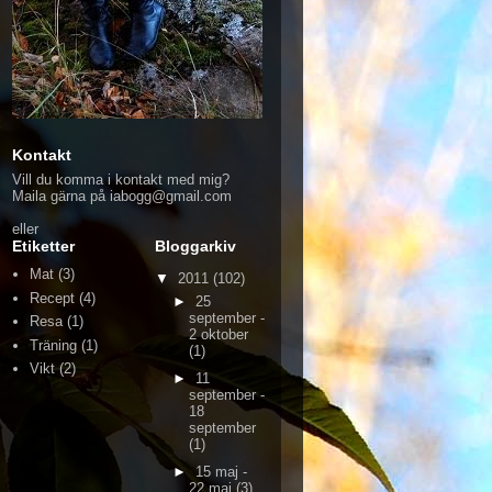
Kontakt
Vill du komma i kontakt med mig?
Maila gärna på iabogg@gmail.com
eller
Etiketter
Bloggarkiv
Mat
(3)
▼
2011
(102)
Recept
(4)
►
25
september -
Resa
(1)
2 oktober
Träning
(1)
(1)
Vikt
(2)
►
11
september -
18
september
(1)
►
15 maj -
22 maj
(3)