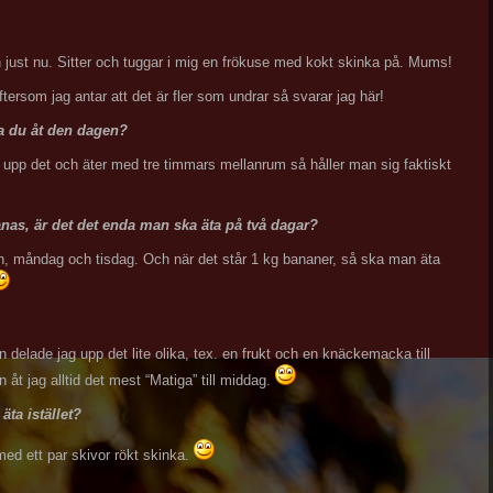
 just nu. Sitter och tuggar i mig en frökuse med kokt skinka på. Mums!
tersom jag antar att det är fler som undrar så svarar jag här!
da du åt den dagen?
 upp det och äter med tre timmars mellanrum så håller man sig faktiskt
nas, är det det enda man ska äta på två dagar?
en, måndag och tisdag. Och när det står 1 kg bananer, så ska man äta
n delade jag upp det lite olika, tex. en frukt och en knäckemacka till
 åt jag alltid det mest “Matiga” till middag.
ta istället?
med ett par skivor rökt skinka.