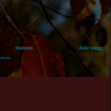
Startsida
Äldre inlägg
t (Atom)