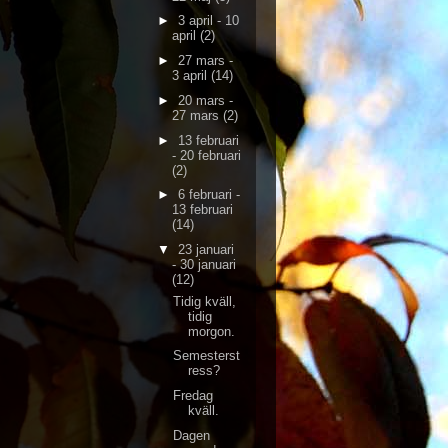
►
3 april - 10
april
(2)
►
27 mars -
3 april
(14)
►
20 mars -
27 mars
(2)
►
13 februari
- 20 februari
(2)
►
6 februari -
13 februari
(14)
▼
23 januari
- 30 januari
(12)
Tidig kväll,
tidig
morgon.
Semesterst
ress?
Fredag
kväll.
Dagen