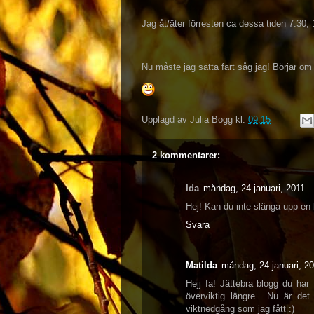
Jag åt/äter förresten ca dessa tiden 7.30,
Nu måste jag sätta fart såg jag! Börjar om
Upplagd av
Julia Bogg
kl.
09:15
2 kommentarer:
Ida
måndag, 24 januari, 2011
Hej! Kan du inte slänga upp en 
Svara
Matilda
måndag, 24 januari, 2
Hejj Ia! Jättebra blogg du har 
överviktig längre.. Nu är det
viktnedgång som jag fått :)