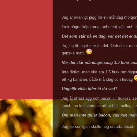
Jag är ovanligt pigg för en måndag morgon
Fick några frågor ang. schemat igår, och ef
Det som står på en dag, var det det en
Ja, jag åt inget mer än det. Och delar man
ganska mätt.
När det står måndag/tisdag 1.5 burk ana
Inte riktigt, man ska äta 1.5 burk om dag
ett kg bananer, både måndag och tisdag
Ungefär vilka tider åt du vad?
Jag åt oftast ägg och bacon till frukost, se
lunch, en knäckemacka/frukt till mellis, sen
Om man inte gillar bacon, vad kan man ä
Jag personligen skulle nog ersätta bacon 