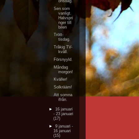
onsdag.
Sen som
vanligt.
Halvspri
nger till
bilen
Trött-
tisdag.
Tråkig TV-
kväll.
Försnyyld.
Måndag
morgon!
Kväller!
Solkrääm!
Att somna
ifrån.
►
16 januari
- 23 januari
(17)
►
9 januari -
16 januari
(15)