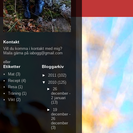
Kontakt
Vill du komma i kontakt med mig?
Maila gärna på iabogg@gmail.com
eller
Etiketter
Bloggarkiv
Mat
(3)
►
2011
(102)
Recept
(4)
▼
2010
(125)
Resa
(1)
►
26
Träning
(1)
december -
2 januari
Vikt
(2)
(13)
►
19
december -
26
december
(3)