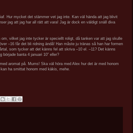
af. Hur mycket det stämmer vet jag inte. Kan väl hända att jag blivit
er jag att jag har all rätt att vara! Jag är dock en väldigt snäll diva
 om, vilket jag inte tycker är speciellt roligt, då tanken var att jag skulle
 över –16 får det bli ridning ändå! Han måste ju tränas så han har formen
rtal, som tycker att det känns fel att skriva –10 el. –11? Det känns
g började banta 4 januari 10” eller?
 med aromat på. Mums! Ska väl höra med Alex hur det är med honom
jag kan ha smittat honom med käkis, mehe.