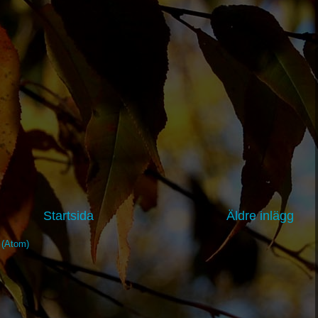
Startsida
Äldre inlägg
t (Atom)