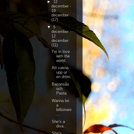
►
12
december -
19
december
(17)
▼
5
december -
12
december
(11)
I’m in love
with the
world.
Att vakna
upp ur
en dröm.
Baconsås
och
Pasta.
Wanna be
a
billionare
…
She’s a
diva..
She’s