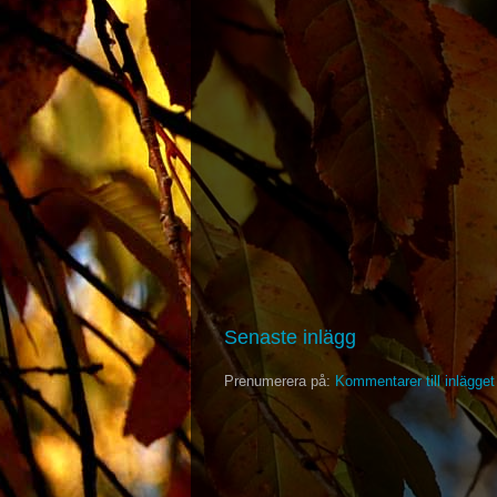
Senaste inlägg
Prenumerera på:
Kommentarer till inlägge