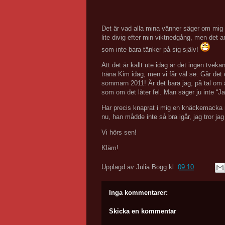
Det är vad alla mina vänner säger om mig i
lite divig efter min viktnedgång, men det ans
som inte bara tänker på sig själv!
Att det är kallt ute idag är det ingen tvekan
träna Kim idag, men vi får väl se. Går det
sommarn 2011! Är det bara jag, på tal om å
som om det låter fel. Man säger ju inte “Ja
Har precis knaprat i mig en knäckemacka
nu, han mådde inte så bra igår, jag tror 
Vi hörs sen!
Kläm!
Upplagd av
Julia Bogg
kl.
09:10
Inga kommentarer:
Skicka en kommentar