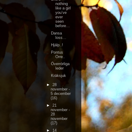
nothing
like a girl
you’ve
ever
seen
before…
Dansa
loss…
Hjälp..!
Pontus
Orre..
Överrörliga
leder
Kräksjuk
►
28
november -
5 december
(16)
►
21
november -
28
november
(17)
►
14