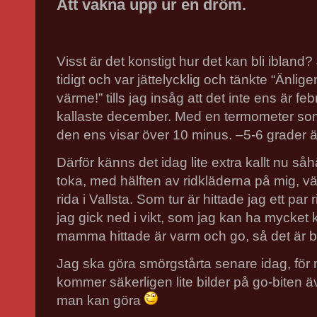
Att vakna upp ur en dröm.
Visst är det konstigt hur det kan bli iblan
tidigt och var jättelycklig och tänkte “Änlige
värme!” tills jag insåg att det inte ens är febr
kallaste december. Med en termometer som m
den ens visar över 10 minus. –5-6 grader 
Därför känns det idag lite extra kallt nu såh
toka, med hälften av ridkläderna på mig, vä
rida i Vallsta. Som tur är hittade jag ett pa
jag gick ned i vikt, som jag kan ha mycket 
mamma hittade är varm och go, så det är 
Jag ska göra smörgstårta senare idag, för 
kommer säkerligen lite bilder på go-biten ä
man kan göra