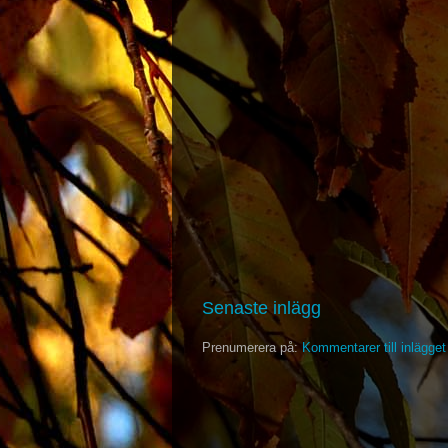
Senaste inlägg
Prenumerera på:
Kommentarer till inlägge