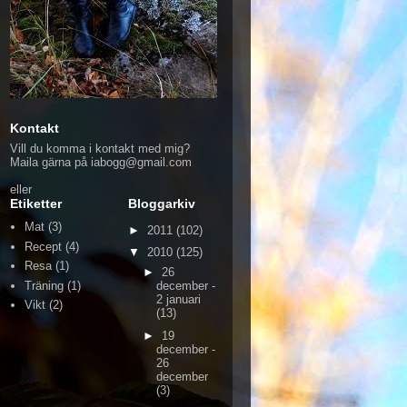
Kontakt
Vill du komma i kontakt med mig?
Maila gärna på iabogg@gmail.com
eller
Etiketter
Bloggarkiv
Mat
(3)
►
2011
(102)
Recept
(4)
▼
2010
(125)
Resa
(1)
►
26
Träning
(1)
december -
2 januari
Vikt
(2)
(13)
►
19
december -
26
december
(3)