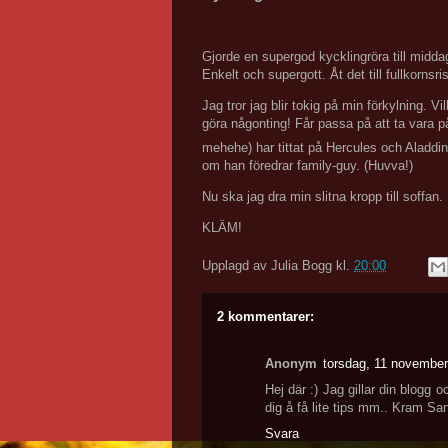
Gjorde en supergod kycklingröra till middag
Enkelt och supergott. Åt det till fullkorn
Jag tror jag blir tokig på min förkylning. V
göra någonting! Får passa på att ta vara på
mehehe) har tittat på Hercules och Aladdin 
om han föredrar family-guy. (Huvva!)
Nu ska jag dra min slitna kropp till soffan.
KLÄM!
Upplagd av
Julia Bogg
kl.
20:00
2 kommentarer:
Anonym
torsdag, 11 november
Hej där :) Jag gillar din blogg 
dig å få lite tips mm.. Kram Sa
Svara