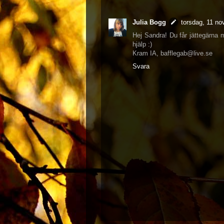
Julia Bogg
torsdag, 11 n
Hej Sandra! Du får jättegärna m
hjälp :)
Kram IA, bafflegab@live.se
Svara