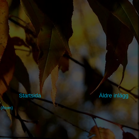
Startsida
Äldre inlägg
t (Atom)