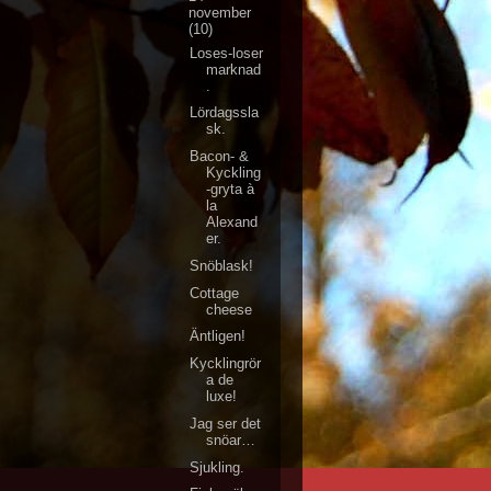
november
(10)
Loses-loser
marknad
.
Lördagssla
sk.
Bacon- &
Kyckling
-gryta à
la
Alexand
er.
Snöblask!
Cottage
cheese
Äntligen!
Kycklingrör
a de
luxe!
Jag ser det
snöar…
Sjukling.