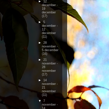
►
12
december -
19
december
(17)
►
5
december -
12
december
(11)
►
28
november -
5 december
(16)
►
21
november -
28
november
(17)
►
14
november -
21
november
(11)
▼
7
november -
14