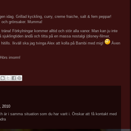
en idag. Grillad kyckling, curry, creme fraiche, salt & fem peppar!
sris och grönsaker. Mumma!
ill träna! Förkylningar kommer alltid och stör alla vanor. Man kan ju inte
 sjuklingtiden ändå och titta på en massa nostalgi (disney-filmer,
hitills. Ikväll ska jag tvinga Alex att kolla på Bambi med mig!
Även
 Hörs imorrn!
, 2010
och är i samma situation som du har varit i. Önskar att få kontakt med
ndra